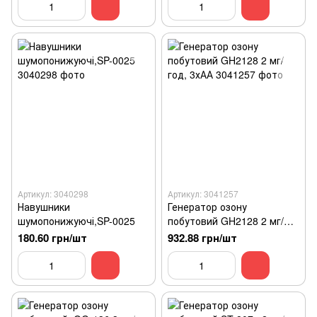
Артикул: 3040298
Артикул: 3041257
Навушники
Генератор озону
шумопонижуючі,SP-0025
побутовий GH2128 2 мг/
год, 3хАА
180.60 грн/шт
932.88 грн/шт