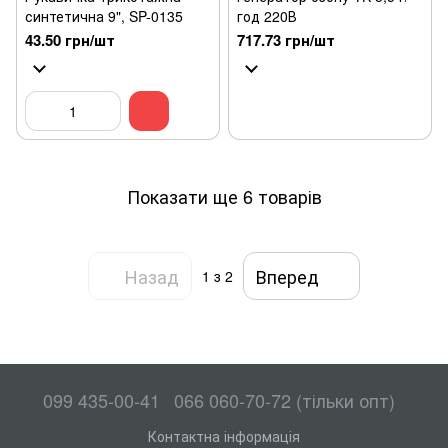
синтетична 9", SP-0135
год 220В
43.50 грн/шт
717.73 грн/шт
Показати ще 6 товарів
Назад
Вперед
1
з 2
099 435-00-41
066 060-70-72 (тільки опт)
Контактна інформація