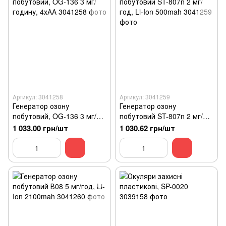
Артикул: 3041258
Артикул: 3041259
Генератор озону
Генератор озону
побутовий, OG-136 3 мг/
побутовий ST-807n 2 мг/
годину, 4хАА
год, Li-Ion 500mah
1 033.00 грн/шт
1 030.62 грн/шт