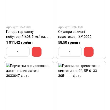
Артикул: 3041260
Артикул: 3039158
Генератор озону
Окуляри захисні
побутовий В08 5 мг/год, Li-
пластикові, SP-0020
Ion 2100mah
1 911.42 грн/шт
58.50 грн/шт