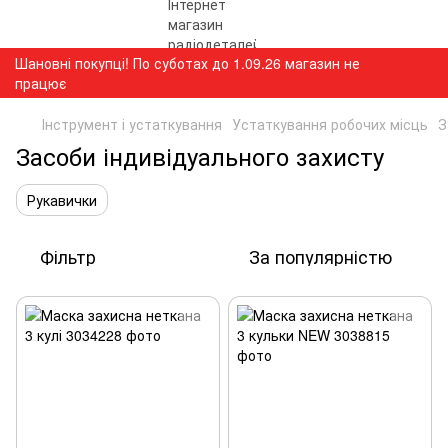
Шановні покупці! По суботах до 1.09.26 магазин не
працює
Інструмент і устаткування
Устаткування робочих місць
З
Засоби індивідуального захисту
Рукавички
Фільтр
За популярністю