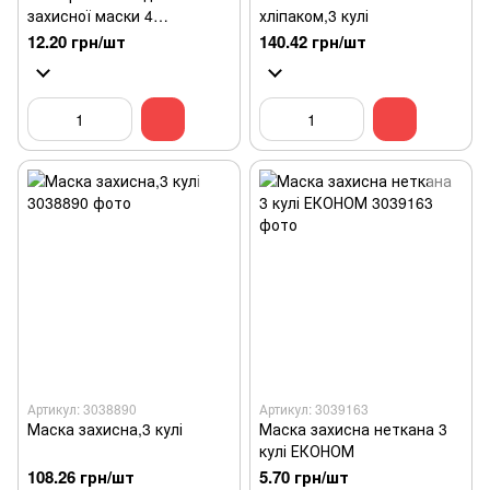
захисної маски 4
хліпаком,3 кулі
кулі,стандарт РМ-2.5
12.20 грн/шт
140.42 грн/шт
Артикул: 3038890
Артикул: 3039163
Маска захисна,3 кулі
Маска захисна неткана 3
кулі ЕКОНОМ
108.26 грн/шт
5.70 грн/шт