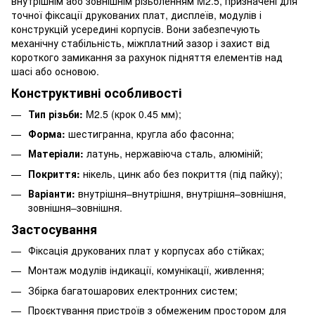
внутрішнім або зовнішнім різьбленням M2.5, призначені для
точної фіксації друкованих плат, дисплеїв, модулів і
конструкцій усередині корпусів. Вони забезпечують
механічну стабільність, міжплатний зазор і захист від
короткого замикання за рахунок підняття елементів над
шасі або основою.
Конструктивні особливості
Тип різьби:
M2.5 (крок 0.45 мм);
Форма:
шестигранна, кругла або фасонна;
Матеріали:
латунь, нержавіюча сталь, алюміній;
Покриття:
нікель, цинк або без покриття (під пайку);
Варіанти:
внутрішня–внутрішня, внутрішня–зовнішня,
зовнішня–зовнішня.
Застосування
Фіксація друкованих плат у корпусах або стійках;
Монтаж модулів індикації, комунікації, живлення;
Збірка багатошарових електронних систем;
Проєктування пристроїв з обмеженим простором для