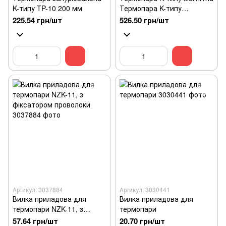
K-типу TP-10 200 мм
Термопара K-типу
магнітна,кругла
225.54 грн/шт
526.50 грн/шт
Артикул: 3037884
Артикул: 3030441
Вилка приладова для
Вилка приладова для
термопари NZK-11, з
термопари
фіксатором проволоки
57.64 грн/шт
20.70 грн/шт