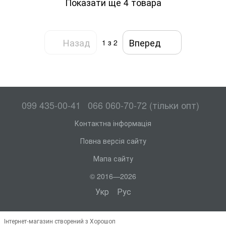
Показати ще 4 товара
Назад
Вперед
1
з 2
099 435-00-41
066 060-70-72 (тільки опт)
Контактна інформація
Повна версія сайту
Мапа сайту
© 2016—2026
Укр
Рус
Інтернет-магазин створений з Хорошоп