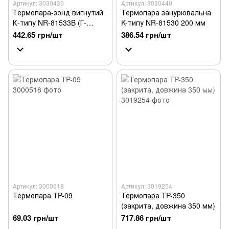
Артикул: 3030439
Артикул: 3030440
Термопара-зонд вигнутий
Термопара занурювальна
К-типу NR-81533B (Г-
K-типу NR-81530 200 мм
подібний)
442.65 грн/шт
386.54 грн/шт
Артикул: 3000518
Артикул: 3019254
Термопара TP-09
Термопара TP-350
(закрита, довжина 350 мм)
69.03 грн/шт
717.86 грн/шт