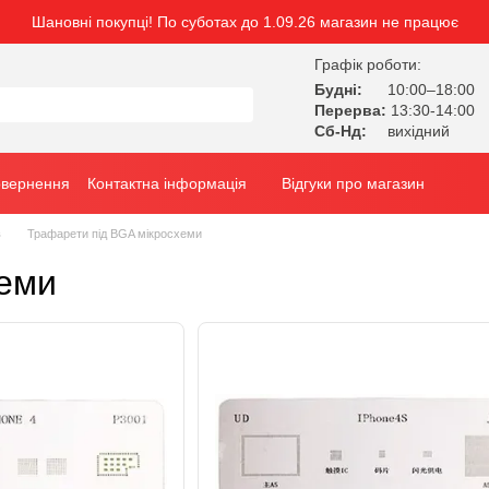
Шановні покупці! По суботах до 1.09.26 магазин не працює
Графік роботи:
Будні:
10:00–18:00
Перерва:
13:30-14:00
Сб-Нд:
вихідний
овернення
Контактна інформація
Відгуки про магазин
в
Трафарети під BGA мікросхеми
хеми