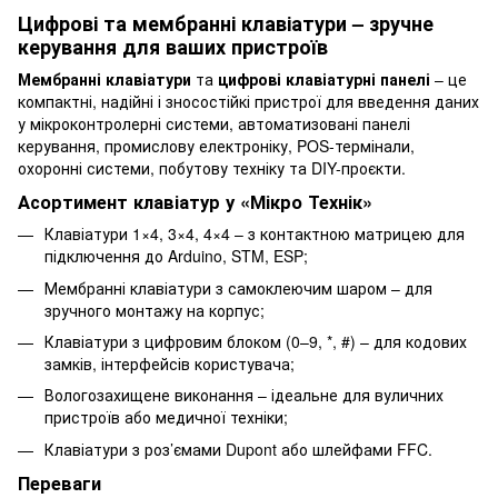
Цифрові та мембранні клавіатури – зручне
керування для ваших пристроїв
Мембранні клавіатури
та
цифрові клавіатурні панелі
– це
компактні, надійні і зносостійкі пристрої для введення даних
у мікроконтролерні системи, автоматизовані панелі
керування, промислову електроніку, POS-термінали,
охоронні системи, побутову техніку та DIY-проєкти.
Асортимент клавіатур у «Мікро Технік»
Клавіатури 1×4, 3×4, 4×4 – з контактною матрицею для
підключення до Arduino, STM, ESP;
Мембранні клавіатури з самоклеючим шаром – для
зручного монтажу на корпус;
Клавіатури з цифровим блоком (0–9, *, #) – для кодових
замків, інтерфейсів користувача;
Вологозахищене виконання – ідеальне для вуличних
пристроїв або медичної техніки;
Клавіатури з роз’ємами Dupont або шлейфами FFC.
Переваги