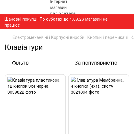
Шановні покупці! По суботах до 1.09.26 магазин не
працює
Електромеханічні і Корпусні вироби
Кнопки і перемикачі
К
Клавіатури
Фільтр
За популярністю