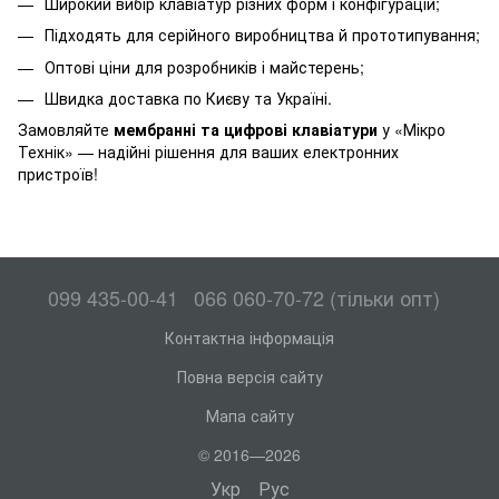
Широкий вибір клавіатур різних форм і конфігурацій;
Підходять для серійного виробництва й прототипування;
Оптові ціни для розробників і майстерень;
Швидка доставка по Києву та Україні.
Замовляйте
мембранні та цифрові клавіатури
у «Мікро
Технік» — надійні рішення для ваших електронних
пристроїв!
099 435-00-41
066 060-70-72 (тільки опт)
Контактна інформація
Повна версія сайту
Мапа сайту
© 2016—2026
Укр
Рус