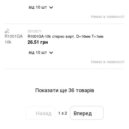
від 10 шт
Немає в наявності
3013571
R1001GA-10k стерео верт. D=16мм T=1мм
26.51 грн
від 10 шт
Немає в наявності
Показати ще 36 товарів
Назад
Вперед
1
з 2