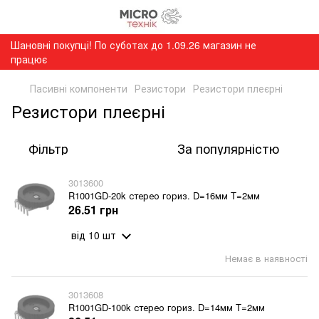
Шановні покупці! По суботах до 1.09.26 магазин не
працює
Пасивні компоненти
Резистори
Резистори плеєрні
Резистори плеєрні
Фільтр
За популярністю
3013600
R1001GD-20k стерео гориз. D=16мм T=2мм
26.51 грн
від 10 шт
Немає в наявності
3013608
R1001GD-100k стерео гориз. D=14мм T=2мм