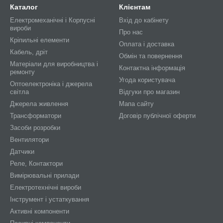
Каталог
Клієнтам
Електромеханічні і Корпусні
Вхід до кабінету
вироби
Про нас
Кріпильні елементи
Оплата і доставка
Кабель, дріт
Обмін та повернення
Матеріали для виробництва і
Контактна інформація
ремонту
Угода користувача
Оптоелектроніка і джерела
світла
Відгуки про магазин
Джерела живлення
Мапа сайту
Трансформатори
Договір публічної оферти
Засоби розробки
Вентилятори
Датчики
Реле, Контактори
Вимірювальні прилади
Електротехнічні вироби
Інструмент і устаткування
Активні компоненти