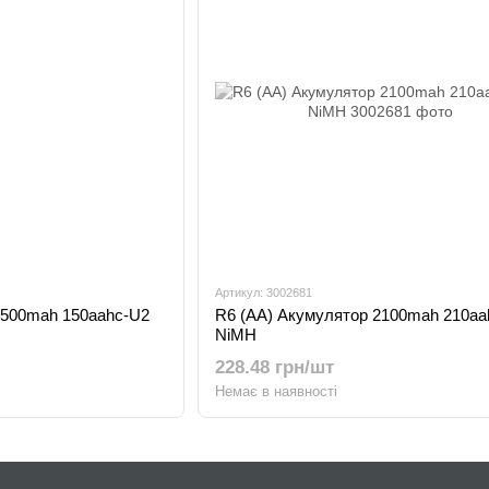
Артикул: 3002681
1500mah 150aahc-U2
R6 (AA) Акумулятор 2100mah 210a
NiMH
228.48 грн/шт
Немає в наявності