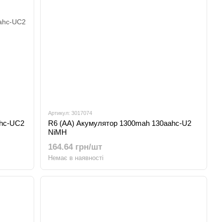
Артикул: 3017074
ahc-UC2
R6 (AA) Акумулятор 1300mah 130aahc-U2
NiMH
164.64 грн/шт
Немає в наявності