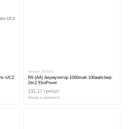
Артикул: 3015022
ahc-UC2
R6 (AA) Акумулятор 1000mah 100aahcbep-
2ec2 EkoPover
131.17 грн/шт
Немає в наявності