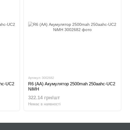
Артикул: 3002682
ahc-UC2
R6 (AA) Акумулятор 2500mah 250aahc-UC2
NiMH
322.14 грн/шт
Немає в наявності