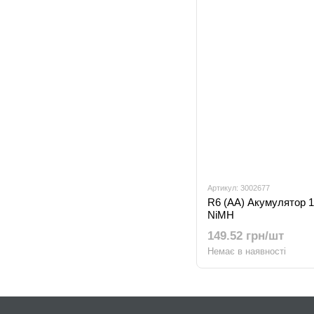
Артикул: 3002677
R6 (AA) Акумулятор 
NiMH
149.52 грн/шт
Немає в наявності