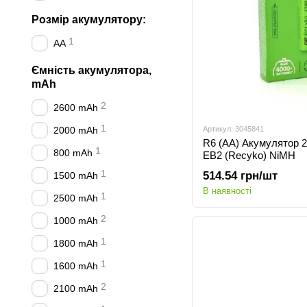
Розмір акумулятору:
1
AA
Ємність акумулятора,
mAh
2
2600 mAh
1
2000 mAh
Артикул: 3045841
R6 (AA) Акумулятор
1
800 mAh
ЕB2 (Recyko) NiMH
1
514.54 грн/шт
1500 mAh
В наявності
1
2500 mAh
2
1000 mAh
1
1800 mAh
1
1600 mAh
2
2100 mAh