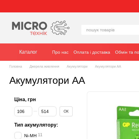
Перейти до основного контенту
Каталог
Про нас
Оплата і доставка
Обмін та п
Головна
Джерела живлення
Акумулятори
Акумулятори АА
Акумулятори АА
Ціна, грн
Від Ціна, грн
До Ціна, грн
ОК
Тип акумулятору:
11
Ni-MH