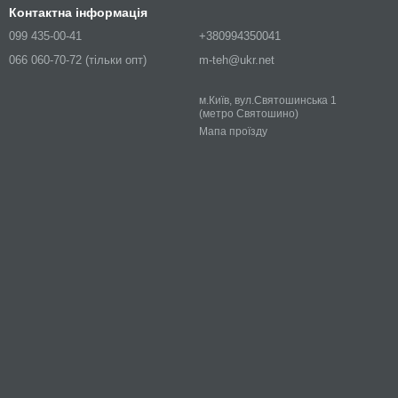
Контактна інформація
099 435-00-41
+380994350041
066 060-70-72 (тільки опт)
m-teh@ukr.net
м.Київ, вул.Святошинська 1
(метро Святошино)
Мапа проїзду