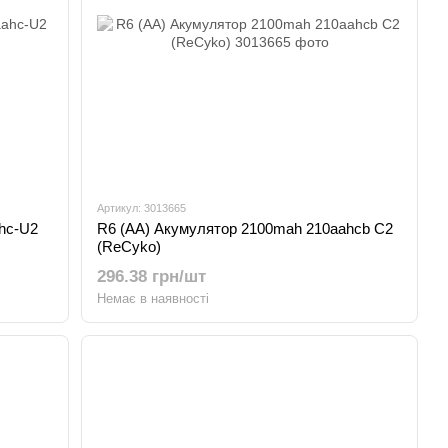
Артикул: 3013665
hc-U2
R6 (AA) Акумулятор 2100mah 210aahcb C2
(ReCyko)
296.38 грн/шт
Немає в наявності