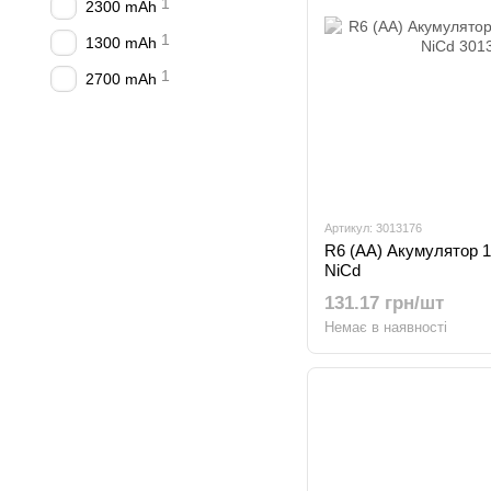
1
2300 mAh
1
1300 mAh
1
2700 mAh
Артикул: 3013176
R6 (AA) Акумулятор 
NiCd
131.17 грн/шт
Немає в наявності