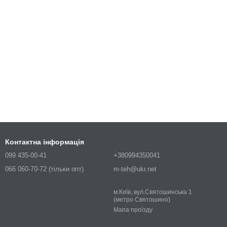
Контактна інформація
099 435-00-41
+380994350041
066 060-70-72 (тільки опт)
m-teh@ukr.net
м.Київ, вул.Святошинська 1
(метро Святошино)
Мапа проїзду