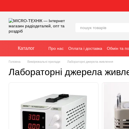
Перейти до основного контенту
Каталог
Про нас
Оплата і доставка
Обмін та п
Головна
Вимірювальні прилади
Лабораторні джерела живлення
Лабораторні джерела живл