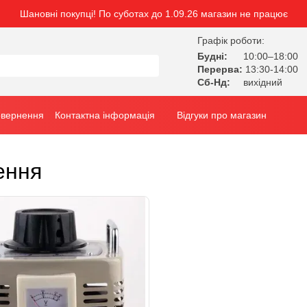
Шановні покупці! По суботах до 1.09.26 магазин не працює
Графік роботи:
Будні:
10:00–18:00
Перерва:
13:30-14:00
Сб-Нд:
вихідний
овернення
Контактна інформація
Відгуки про магазин
ення