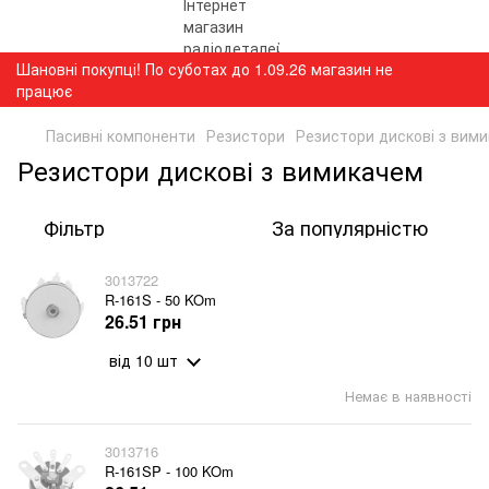
Шановні покупці! По суботах до 1.09.26 магазин не
працює
Пасивні компоненти
Резистори
Резистори дискові з вим
Резистори дискові з вимикачем
Фільтр
За популярністю
3013722
R-161S - 50 KOm
26.51 грн
від 10 шт
Немає в наявності
3013716
R-161SP - 100 KOm