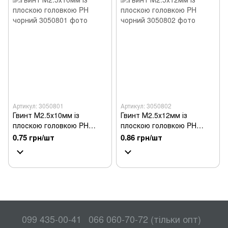
Артикул: 3050801
Артикул: 3050802
Гвинт М2.5х10мм із
Гвинт М2.5х12мм із
плоскою головкою PH
плоскою головкою PH
чорний
чорний
0.75 грн/шт
0.86 грн/шт
099 435-00-41
066 060-70-72 (тільки опт)