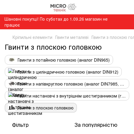
Шановні покупці! По суботах до 1.09.26 магазин не
працює
Кріпильні елементи
Гвинти металеві
Гвинти з плоскою г
Гвинти з плоскою головкою
Гвинти з потайною головкою (аналог DIN965)
Гвинти з циліндричною головкою (аналог DIN912)
Гвинти з напівкруглою головкою (аналог DIN7985, DIN967 )
Гвинти настановчі з внутрішнім шестигранником (гужон)
Гвинти з плоскою головкою
Фільтр
За популярністю