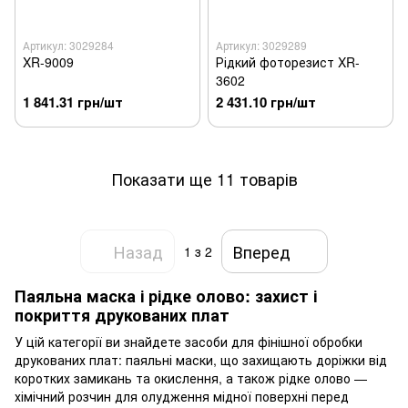
Артикул: 3029284
Артикул: 3029289
XR-9009
Рідкий фоторезист XR-
3602
1 841.31 грн/шт
2 431.10 грн/шт
Показати ще 11 товарів
Назад
Вперед
1
з 2
Паяльна маска і рідке олово: захист і
покриття друкованих плат
У цій категорії ви знайдете засоби для фінішної обробки
друкованих плат: паяльні маски, що захищають доріжки від
коротких замикань та окислення, а також рідке олово —
хімічний розчин для олудження мідної поверхні перед