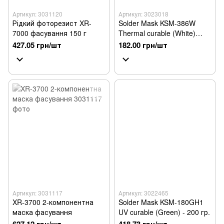
Артикул: 3031120
Артикул: 3023018
Рідкий фоторезист XR-
Solder Mask KSM-386W
7000 фасування 150 г
Thermal curable (White)
100g
427.05 грн/шт
182.00 грн/шт
Артикул: 3031117
Артикул: 3022465
XR-3700 2-компонентна
Solder Mask KSM-180GH1
маска фасування
UV curable (Green) - 200 гр.