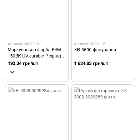
Артикул: 3023019
Артикул: 3031115
Маркувальна фарба KSM-
XR-3600 фасування
150BK UV curable (Чорна)
40g
193.34 грн/шт
1 624.83 грн/шт