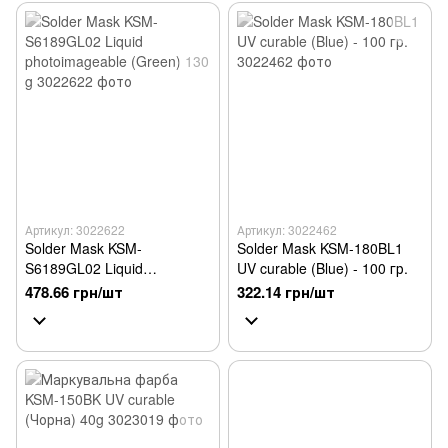
Артикул: 3022622
Артикул: 3022462
Solder Mask KSM-
Solder Mask KSM-180BL1
S6189GL02 Liquid
UV curable (Blue) - 100 гр.
photoimageable (Green) 130
478.66 грн/шт
322.14 грн/шт
g