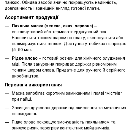
пайкою. Обидва засоби значно покращують надійність,
довговічність і зовнішній вигляд готової плати.
Асортимент продукції
Паяльна маска (зелена, синя, червона)
–
світлочутливий або термозатверджуваний лак.
Наноситься тонким шаром на плату, експонується або
полімеризується теплом. Доступна у тюбиках і шприцах
(5–50 мл).
Рідке олово
– готовий розчин для хімічного олудження
міді. Після занурення покриває доріжки рівномірним
тонким шаром олова. Придатне для ручного й серійного
виробництва.
Переваги використання
Маска запобігає коротким замиканням і появі "містків"
при пайці.
Захищає друковані доріжки від окислення та механічних
пошкоджень.
Рідке олово покращує змочуваність паяльником та
знижує ризик перегріву контактних майданчиків.