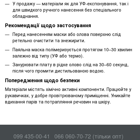
У продажу — матеріали як для УФ-експонування, так і
для швидкого ручного нанесення без спеціального
обладнання.
Рекомендації щодо застосування
Перед нанесенням маски або олова поверхню слід
ретельно очистити та знежирити.
Паяльна маска полімеризується протягом 10–30 хвилин
залежно від типу (УФ або термо).
Занурювати плату в рідке олово слід на 30–60 секунд,
після чого промити дистильованою водою.
Попередження щодо безпеки
Матеріали містять хімічно активні компоненти. Працюйте у
рукавичках, у добре провітрюваному приміщенні. Уникайте
вдихання парів та потрапляння речовин на шкіру.
099 435-00-41
066 060-70-72 (тільки опт)