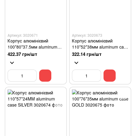
Артикул: 3020671
Артикул: 3020673
Корпус алюмінієвий
Корпус алюмінієвий
100*80*37.5мм aluminum
110*52*38мм aluminum case
case BLACK
SILVER
422.37 грн/шт
322.14 грн/шт