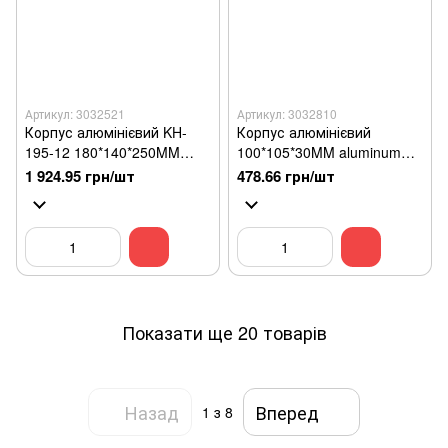
Артикул: 3032521
Артикул: 3032810
Корпус алюмінієвий KH-
Корпус алюмінієвий
195-12 180*140*250MM
100*105*30MM aluminum
Silver
case BLACK
1 924.95 грн/шт
478.66 грн/шт
Показати ще 20 товарів
Назад
Вперед
1
з 8