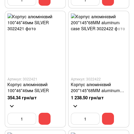
Артикул: 3022421
Артикул: 3022422
Корпус алюмінієвий
Корпус алюмінієвий
100*46*46мм SILVER
200*145*68MM aluminum
case SILVER
354.34 грн/шт
1 238.50 грн/шт