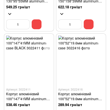
130*95*55MM aluminum
150*158*39MM aluminum
case SILVER
case
549.25 грн/шт
622.18 грн/шт
Артикул: 3022411
Артикул: 3022416
Корпус алюмінієвий
Корпус алюмінієвий
100*147*41MM aluminum
100*52*19.6мм aluminum
case BLACK
case
538.46 грн/шт
289.94 грн/шт