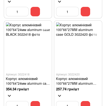
Артикул: 3022418
Артикул: 3022420
Корпус алюмінієвий
Корпус алюмінієвий
100*64*24мм aluminum case
100*66*27MM aluminum
BLACK
case GOLD
354.34 грн/шт
257.74 грн/шт