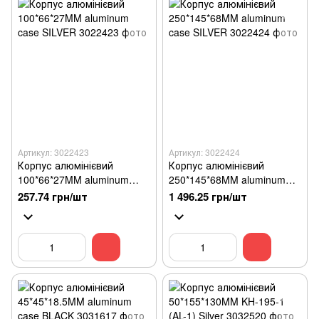
Артикул: 3022423
Артикул: 3022424
Корпус алюмінієвий
Корпус алюмінієвий
100*66*27MM aluminum
250*145*68MM aluminum
case SILVER
case SILVER
257.74 грн/шт
1 496.25 грн/шт