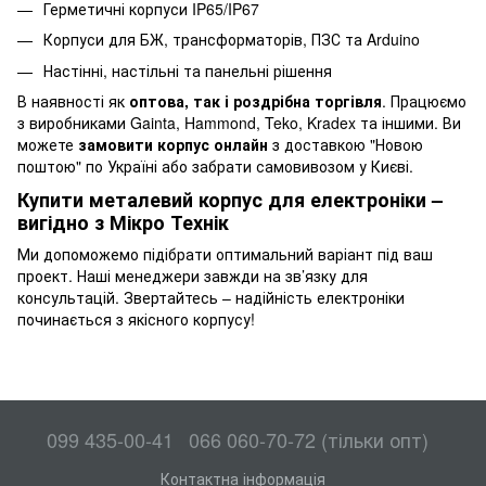
Герметичні корпуси IP65/IP67
Корпуси для БЖ, трансформаторів, ПЗС та Arduino
Настінні, настільні та панельні рішення
В наявності як
оптова, так і роздрібна торгівля
. Працюємо
з виробниками Gainta, Hammond, Teko, Kradex та іншими. Ви
можете
замовити корпус онлайн
з доставкою "Новою
поштою" по Україні або забрати самовивозом у Києві.
Купити металевий корпус для електроніки –
вигідно з Мікро Технік
Ми допоможемо підібрати оптимальний варіант під ваш
проект. Наші менеджери завжди на зв’язку для
консультацій. Звертайтесь – надійність електроніки
починається з якісного корпусу!
099 435-00-41
066 060-70-72 (тільки опт)
Контактна інформація