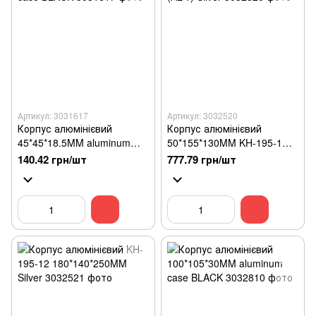
Артикул: 3031617
Артикул: 3032520
Корпус алюмінієвий
Корпус алюмінієвий
45*45*18.5MM aluminum
50*155*130MM KH-195-1
case BLACK
(AL-1) Silver
140.42 грн/шт
777.79 грн/шт