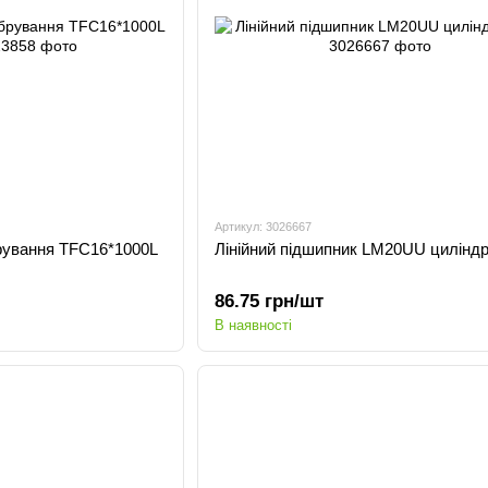
Артикул: 3026667
рування TFC16*1000L
Лінійний підшипник LM20UU цилінд
86.75 грн/шт
В наявності