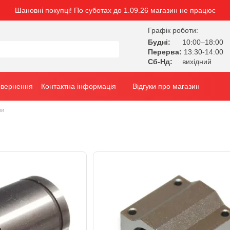
Шановні покупці! По суботах до 1.09.26 магазин не працює
Графік роботи:
Будні:
10:00–18:00
Перерва:
13:30-14:00
Сб-Нд:
вихідний
овернення
Контактна інформація
Відгуки про магазин
ли