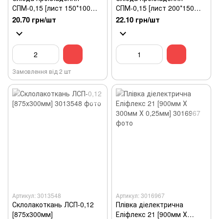
СПМ-0,15 [лист 150*100
СПМ-0,15 [лист 200*150
мм]
мм]
20.70 грн/шт
22.10 грн/шт
Замовлення від 2 шт
Артикул: 3013548
Артикул: 3016967
Склолакоткань ЛСП-0,12
Плівка діелектрична
[875х300мм]
Еліфлекс 21 [900мм Х