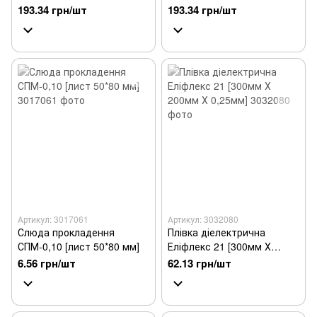
300мм Х 0,25мм]
193.34 грн/шт
193.34 грн/шт
Артикул: 3017061
Артикул: 3032080
Слюда прокладення
Плівка діелектрична
СПМ-0,10 [лист 50*80 мм]
Еліфлекс 21 [300мм Х
200мм Х 0,25мм]
6.56 грн/шт
62.13 грн/шт