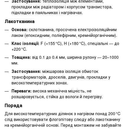
Застосування:
теплоізоляція між елементами,
прокладки між радіатором і корпусом транзистора,
підкладки в паяльниках і нагрівачах.
Лакотканина
Основа:
склотканина, просочена електроізоляційним
лаком (епоксидним, поліефірним, кремнійорганічним).
Клас ізоляції:
F (+155 °C), H (+180 °C), спеціальні — до
+220 °C.
Товщина:
від 0.1 до 0.4 мм, ширина рулону — 20–1000
мм.
Застосування:
міжшарова ізоляція обмоток
трансформаторів, дроселів, двигунів, прокладки у
високотемпературних зонах.
Переваги:
висока механічна міцність, не
розшаровується, стійка до вологи й перегріву.
Порада
Для високотемпературних ділянок з нагрівом понад 200 °C
слід використовувати флогопітову слюду або лакотканину
на кремнійорганічній основі. Перед монтажем не забувайте