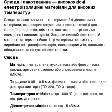
Слюда і лакотканина — високоякісні
електроізоляційні матеріали для високих
температур
Слюда та лакотканина — це термостійкі діелектричні
матеріали, які використовуються в електротехніці для
ізоляції провідників, обмоток, контактів, нагрівальних
елементів і силових вузлів. Завдяки високій електричній
міцності та термостійкості, ці матеріали незамінні у
виробництві трансформаторів, електродвигунів, паяльного
обладнання та потужної електроніки.
Слюда
Матеріал:
натуральна мусковітова або флогопітова
слюда, армована смолою або спресована в листи
(MICA).
Товщина:
0.05 – 0.5 мм, формат — листи або прокладки
для транзисторів (TO-220, TO-3 тощо).
Температурна стійкість:
до +600 °C (флогопітова), не
підтримує горіння.
Діелектрична міцність:
понад 15 кВ/мм.