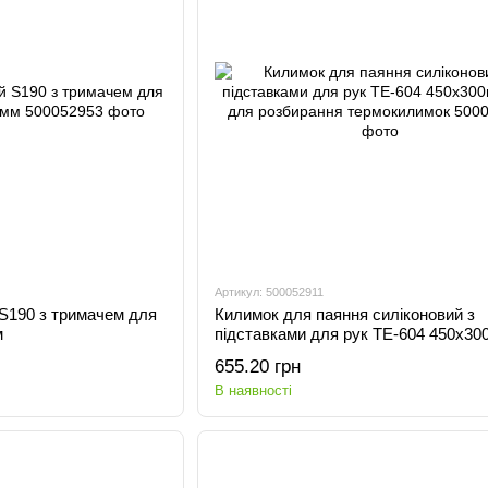
Артикул: 500052911
S190 з тримачем для
Килимок для паяння силіконовий з
м
підставками для рук TE-604 450x30
для розбирання термокилимок
655.20 грн
В наявності