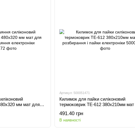
Артикул: 500051471
иліконовий
Килимок для пайки силіконовий
480x320 мм мат для
термоковрик TE-612 380х210мм мат
 електроніки
розбирання і пайки електроніки
491.40 грн
В наявності