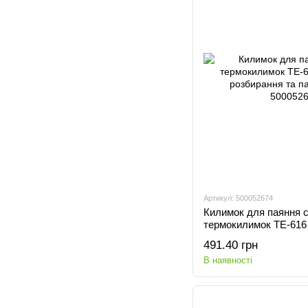
Артикул: 500052674
Килимок для паяння с
термокилимок TE-616
розбирання та паяння
491.40 грн
В наявності