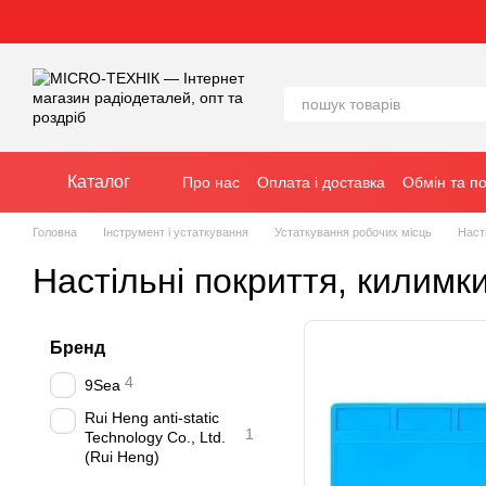
Перейти до основного контенту
Каталог
Про нас
Оплата і доставка
Обмін та п
Головна
Інструмент і устаткування
Устаткування робочих місць
Наст
Настільні покриття, килимк
Бренд
4
9Sea
Rui Heng anti-static
1
Technology Co., Ltd.
(Rui Heng)