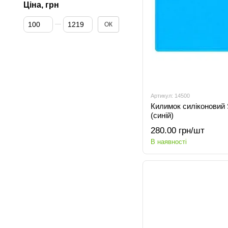
Ціна, грн
Від Ціна, грн
До Ціна, грн
ОК
Артикул: 14500
Килимок силіконовий
(синій)
280.00 грн/шт
В наявності