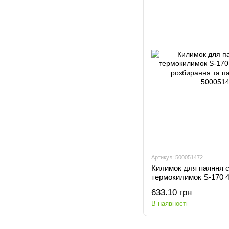
Артикул: 500051472
Килимок для паяння с
термокилимок S-170 
розбирання та паяння
633.10 грн
В наявності