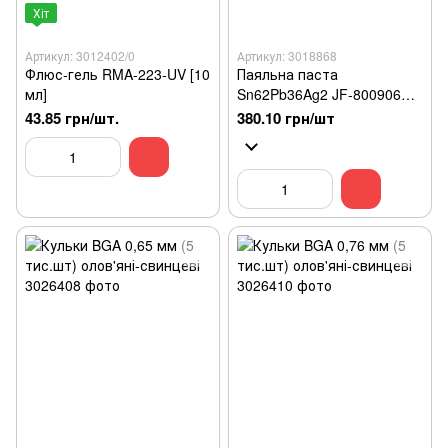
Хіт
Артикул: 3012402/0
Артикул: 3018868
Флюс-гель RMA-223-UV [10
Паяльна паста
мл]
Sn62Pb36Ag2 JF-800906
шприц 25 г, з сріблом,
43.85 грн/шт.
380.10 грн/шт
середньоплавка