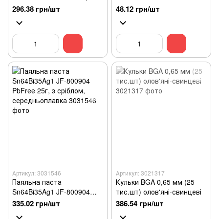
вісмутом, легкоплавка
UV [10 мл] (БІЛИЙ RMA-
296.38 грн/шт
48.12 грн/шт
223)
Артикул: 3031546
Артикул: 3021317
Паяльна паста
Кульки BGA 0,65 мм (25
Sn64Bi35Ag1 JF-800904
тис.шт) олов'яні-свинцеві
PbFree 25г, з сріблом,
335.02 грн/шт
386.54 грн/шт
середньоплавка