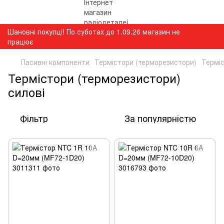
Шановні покупці! По суботах до 1.09.26 магазин не
працює
Пасивні компоненти
Термістори (терморезистори)
Терміс
Термістори (терморезистори)
силові
Фільтр
За популярністю