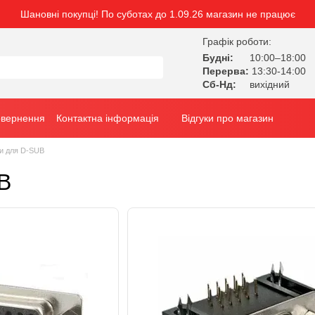
Шановні покупці! По суботах до 1.09.26 магазин не працює
Графік роботи:
Будні:
10:00–18:00
Перерва:
13:30-14:00
Сб-Нд:
вихідний
овернення
Контактна інформація
Відгуки про магазин
си для D-SUB
B