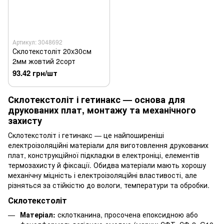
Артикул: 3048692
Склотекстоліт 20x30см
2мм жовтий 2сорт
93.42 грн/шт
Склотекстоліт і гетинакс — основа для
друкованих плат, монтажу та механічного
захисту
Склотекстоліт і гетинакс — це найпоширеніші
електроізоляційні матеріали для виготовлення друкованих
плат, конструкційної підкладки в електроніці, елементів
термозахисту й фіксації. Обидва матеріали мають хорошу
механічну міцність і електроізоляційні властивості, але
різняться за стійкістю до вологи, температури та обробки.
Склотекстоліт
Матеріал:
склотканина, просочена епоксидною або