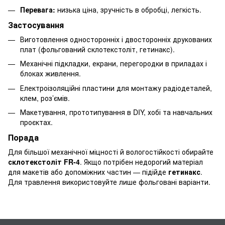
Перевага:
низька ціна, зручність в обробці, легкість.
Застосування
Виготовлення односторонніх і двосторонніх друкованих
плат (фольгований склотекстоліт, гетинакс).
Механічні підкладки, екрани, перегородки в приладах і
блоках живлення.
Електроізоляційні пластини для монтажу радіодеталей,
клем, роз’ємів.
Макетування, прототипування в DIY, хобі та навчальних
проєктах.
Порада
Для більшої механічної міцності й вологостійкості обирайте
склотекстоліт FR-4
. Якщо потрібен недорогий матеріал
для макетів або допоміжних частин — підійде
гетинакс
.
Для травлення використовуйте лише фольговані варіанти.