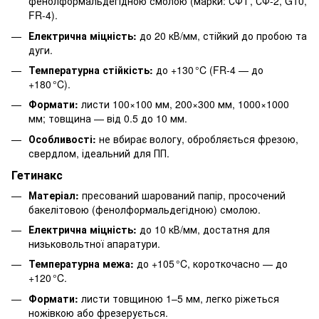
фенолформальдегідною смолою (марки: СФТ, СФ-2, G10,
FR-4).
Електрична міцність:
до 20 кВ/мм, стійкий до пробою та
дуги.
Температурна стійкість:
до +130 °C (FR-4 — до
+180 °C).
Формати:
листи 100×100 мм, 200×300 мм, 1000×1000
мм; товщина — від 0.5 до 10 мм.
Особливості:
не вбирає вологу, обробляється фрезою,
свердлом, ідеальний для ПП.
Гетинакс
Матеріал:
пресований шарований папір, просочений
бакелітовою (фенолформальдегідною) смолою.
Електрична міцність:
до 10 кВ/мм, достатня для
низьковольтної апаратури.
Температурна межа:
до +105 °C, короткочасно — до
+120 °C.
Формати:
листи товщиною 1–5 мм, легко ріжеться
ножівкою або фрезерується.