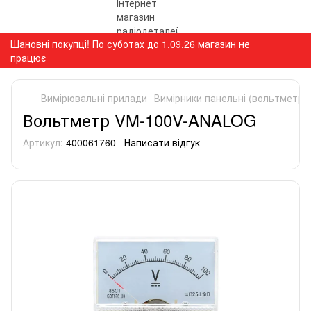
Шановні покупці! По суботах до 1.09.26 магазин не
працює
Вимірювальні прилади
Вимірники панельні (вольтметри
Вольтметр VM-100V-ANALOG
Артикул:
400061760
Написати відгук