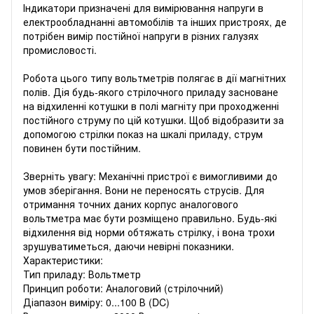
Індикатори призначені для вимірювання напруги в
електрообладнанні автомобілів та інших пристроях, де
потрібен вимір постійної напруги в різних галузях
промисловості.
Робота цього типу вольтметрів полягає в дії магнітних
полів. Дія будь-якого стрілочного приладу засноване
на відхиленні котушки в полі магніту при проходженні
постійного струму по цій котушки. Щоб відобразити за
допомогою стрілки показ на шкалі приладу, струм
повинен бути постійним.
Зверніть увагу: Механічні пристрої є вимогливими до
умов зберігання. Вони не переносять струсів. Для
отримання точних даних корпус аналогового
вольтметра має бути розміщено правильно. Будь-які
відхилення від норми обтяжать стрілку, і вона трохи
зрушуватиметься, даючи невірні показники.
Характеристики:
Тип приладу: Вольтметр
Принцип роботи: Аналоговий (стрілочний)
Діапазон виміру: 0...100 В (DC)