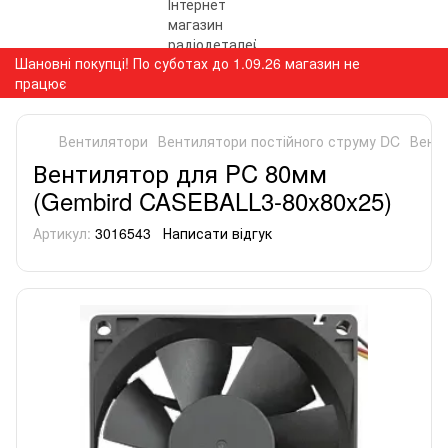
Шановні покупці! По суботах до 1.09.26 магазин не
працює
Вентилятори
Вентилятори постійного струму DC
Вент
Вентилятор для PC 80мм
(Gembird CASEBALL3-80x80x25)
Артикул:
3016543
Написати відгук