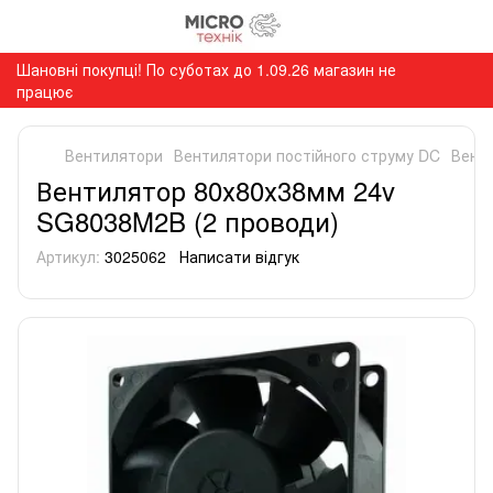
Шановні покупці! По суботах до 1.09.26 магазин не
працює
Вентилятори
Вентилятори постійного струму DC
Вент
Вентилятор 80х80х38мм 24v
SG8038M2B (2 проводи)
Артикул:
3025062
Написати відгук