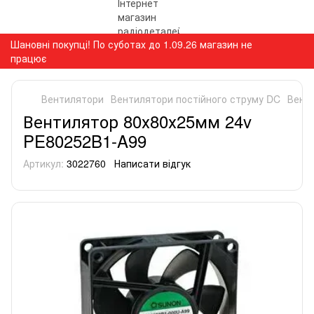
Шановні покупці! По суботах до 1.09.26 магазин не
працює
Вентилятори
Вентилятори постійного струму DC
Вент
Вентилятор 80х80х25мм 24v
PE80252B1-A99
Артикул:
3022760
Написати відгук