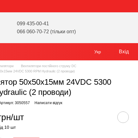
099 435-00-41
066 060-70-72 (тільки опт)
Вхід
Укр
тилятори
Вентилятори постійного струму DC
0х15мм 24VDC 5300 RPM Hydraulic (2 проводи)
ятор 50х50х15мм 24VDC 5300
draulic (2 проводи)
Артикул: 3050557
Написати відгук
грн/шт
ід 10 шт