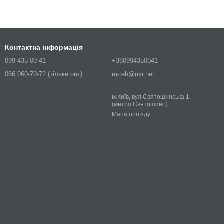
Контактна інформація
099 435-00-41
+380994350041
066 060-70-72 (тільки опт)
m-teh@ukr.net
м.Київ, вул.Святошинська 1
(метро Святошино)
Мапа проїзду