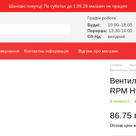
Шановні покупці! По суботах до 1.09.26 магазин не працює
Графік роботи:
Будні:
10:00–18:00
Перерва:
13:30-14:00
Сб-Нд:
вихідний
овернення
Контактна інформація
Відгуки про магазин
Головна
Вен
Вентилятор 50х5
Вентил
RPM Hy
В наявності
86.75 
Оптові ціни в