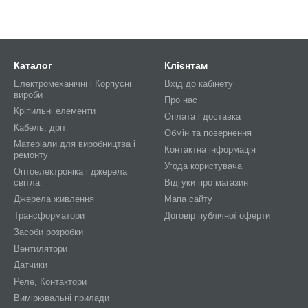
Каталог
Клієнтам
Електромеханічні і Корпусні
Вхід до кабінету
вироби
Про нас
Кріпильні елементи
Оплата і доставка
Кабель, дріт
Обмін та повернення
Матеріали для виробництва і
Контактна інформація
ремонту
Угода користувача
Оптоелектроніка і джерела
світла
Відгуки про магазин
Джерела живлення
Мапа сайту
Трансформатори
Договір публічної оферти
Засоби розробки
Вентилятори
Датчики
Реле, Контактори
Вимірювальні прилади