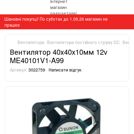
Шановні покупці! По суботах до 1.09.26 магазин не
працює
Вентилятори
Вентилятори постійного струму DC
Вент
Вентилятор 40х40х10мм 12v
ME40101V1-A99
Артикул:
3022759
Написати відгук