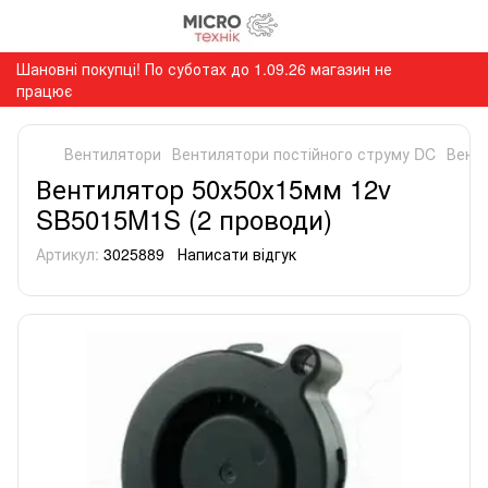
Шановні покупці! По суботах до 1.09.26 магазин не
працює
Вентилятори
Вентилятори постійного струму DC
Вент
Вентилятор 50х50х15мм 12v
SB5015M1S (2 проводи)
Артикул:
3025889
Написати відгук