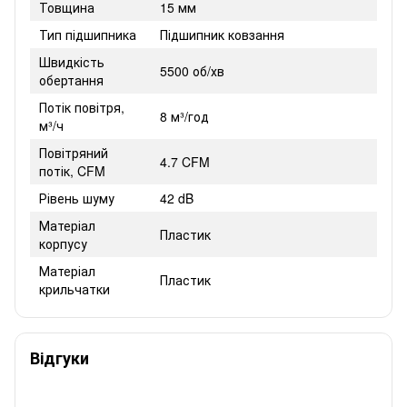
Товщина
15 мм
Тип підшипника
Підшипник ковзання
Швидкість
5500 об/хв
обертання
Потік повітря,
8 м³/год
м³/ч
Повітряний
4.7 CFM
потік, CFM
Рівень шуму
42 dB
Матеріал
Пластик
корпусу
Матеріал
Пластик
крильчатки
Відгуки