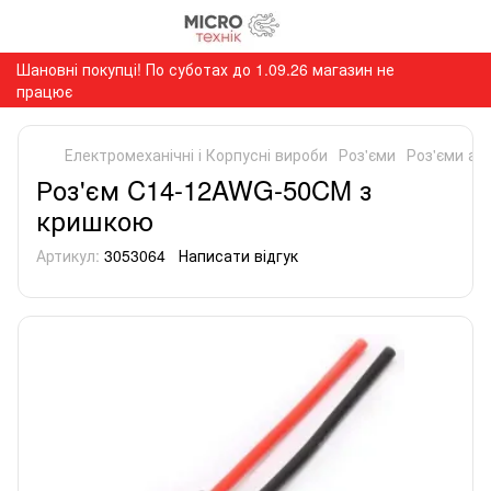
Шановні покупці! По суботах до 1.09.26 магазин не
працює
Електромеханічні і Корпусні вироби
Роз'єми
Роз'єми ак
Роз'єм C14-12AWG-50CM з
кришкою
Артикул:
3053064
Написати відгук