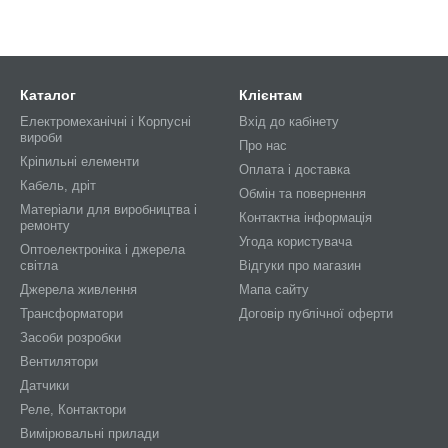
Каталог
Клієнтам
Електромеханічні і Корпусні
Вхід до кабінету
вироби
Про нас
Кріпильні елементи
Оплата і доставка
Кабель, дріт
Обмін та повернення
Матеріали для виробництва і
Контактна інформація
ремонту
Угода користувача
Оптоелектроніка і джерела
світла
Відгуки про магазин
Джерела живлення
Мапа сайту
Трансформатори
Договір публічної оферти
Засоби розробки
Вентилятори
Датчики
Реле, Контактори
Вимірювальні прилади