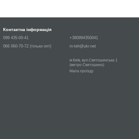
Контактна інформація
099 435-00-41
+380994350041
066 060-70-72 (тільки опт)
m-teh@ukr.net
м.Київ, вул.Святошинська 1
(метро Святошино)
Мапа проїзду