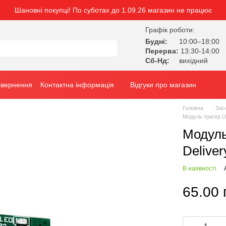
Шановні покупці! По суботах до 1.09.26 магазин не працює
Графік роботи:
Будні:
10:00–18:00
Перерва:
13:30-14:00
Сб-Нд:
вихідний
овернення
Контактна інформація
Відгуки про магазин
Головна
Зас
Модуль тригер U
Модуль
Deliver
В наявності
65.00 