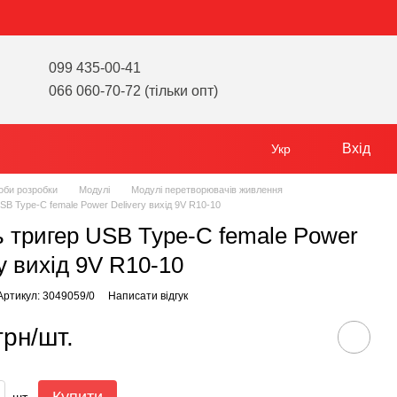
099 435-00-41
066 060-70-72 (тільки опт)
Вхід
Укр
оби розробки
Модулі
Модулі перетворювачів живлення
SB Type-C female Power Delivery вихід 9V R10-10
 тригер USB Type-C female Power
y вихід 9V R10-10
Артикул: 3049059/0
Написати відгук
грн/шт.