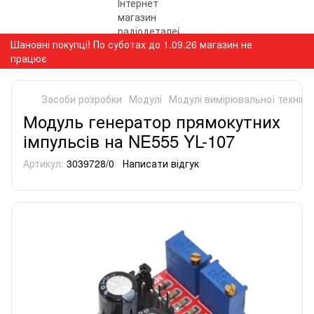
Шановні покупці! По суботах до 1.09.26 магазин не
працює
Засоби розробки
Модулі
Модулі вимірювальної техніки
Модуль генератор прямокутних
імпульсів на NE555 YL-107
Артикул:
3039728/0
Написати відгук