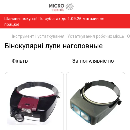
Шановні покупці! По суботах до 1.09.26 магазин не
працює
Інструмент і устаткування
Устаткування робочих місць
О
Бінокулярні лупи наголовные
Фільтр
За популярністю