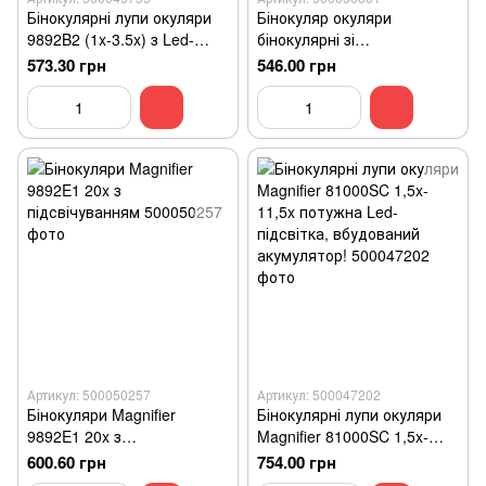
Бінокулярні лупи окуляри
Бінокуляр окуляри
9892B2 (1x-3.5x) з Led-
бінокулярні зі
підсвіткою
світлодіодною підсвіткою
573.30 грн
546.00 грн
MG81007 (RD)
Артикул: 500050257
Артикул: 500047202
Бінокуляри Magnifier
Бінокулярні лупи окуляри
9892E1 20x з
Magnifier 81000SC 1,5x-
підсвічуванням
11,5x потужна Led-
600.60 грн
754.00 грн
підсвітка, вбудований