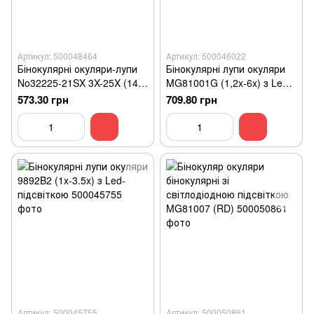
Артикул: 500048464
Артикул: 500046022
Бінокулярні окуляри-лупи
Бінокулярні лупи окуляри
No32225-21SX 3X-25X (14
MG81001G (1,2x-6x) з Led-
лінз) з Led-підсвіткою
підсвіткою
573.30 грн
709.80 грн
Артикул: 500045755
Артикул: 500050861