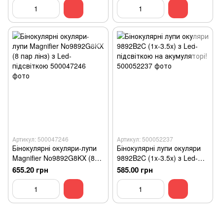
акумулятор!
Артикул: 500047246
Артикул: 500052237
Бінокулярні окуляри-лупи
Бінокулярні лупи окуляри
Magnifier No9892G8KX (8
9892B2C (1x-3.5x) з Led-
пар лінз) з Led-підсвіткою
підсвіткою на акумуляторі!
655.20 грн
585.00 грн