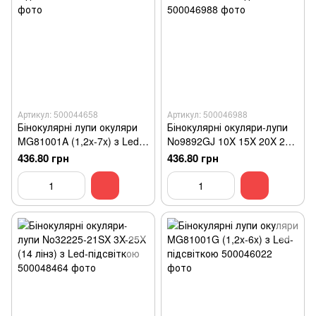
Артикул: 500044658
Артикул: 500046988
Бінокулярні лупи окуляри
Бінокулярні окуляри-лупи
MG81001A (1,2x-7x) з Led-
No9892GJ 10X 15X 20X 25X
підсвіткою
з Led-підсвіткою
436.80 грн
436.80 грн