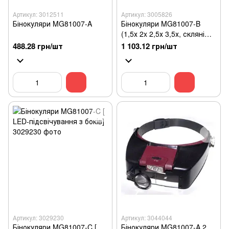
Артикул: 3012511
Артикул: 3005826
Бінокуляри MG81007-A
Бінокуляри MG81007-B
(1,5х 2x 2,5х 3,5х, скляні
лінзи)
488.28 грн/шт
1 103.12 грн/шт
Артикул: 3029230
Артикул: 3044044
Бінокуляри MG81007-C [
Бінокуляри MG81007-A 2