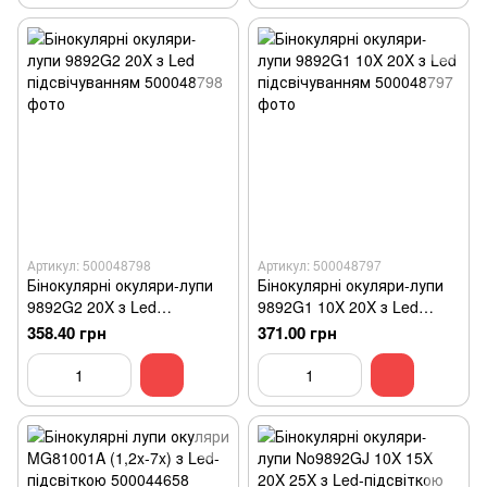
Артикул: 500048798
Артикул: 500048797
Бінокулярні окуляри-лупи
Бінокулярні окуляри-лупи
9892G2 20X з Led
9892G1 10X 20X з Led
підсвічуванням
підсвічуванням
358.40 грн
371.00 грн