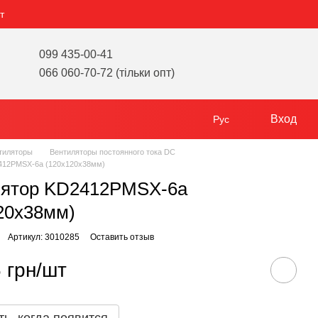
т
099 435-00-41
066 060-70-72 (тільки опт)
Вход
Рус
тиляторы
Вентиляторы постоянного тока DC
412PMSX-6a (120х120х38мм)
лятор KD2412PMSX-6a
20х38мм)
Артикул: 3010285
Оставить отзыв
 грн/шт