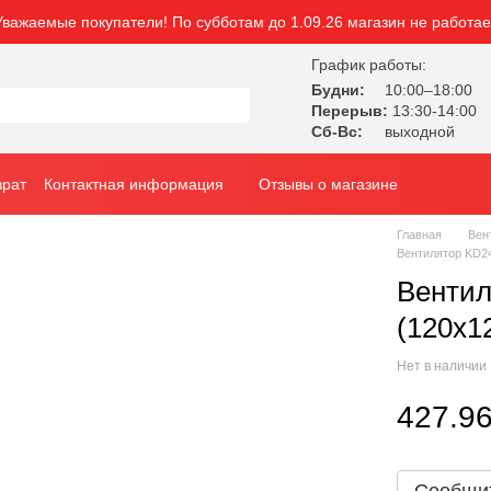
Уважаемые покупатели! По субботам до 1.09.26 магазин не работае
График работы:
Будни:
10:00–18:00
Перерыв:
13:30-14:00
Сб-Вс:
выходной
врат
Контактная информация
Отзывы о магазине
Главная
Вен
Вентилятор KD2
Венти
(120х1
Нет в наличии
427.96