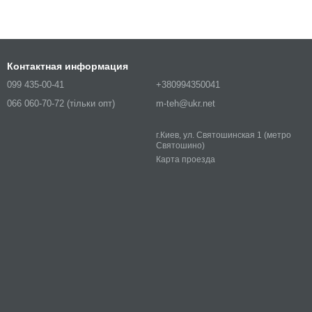
Контактная информация
099 435-00-41
+380994350041
066 060-70-72 (тільки опт)
m-teh@ukr.net
г.Киев, ул. Святошинская 1 (метро
Святошино)
Карта проезда