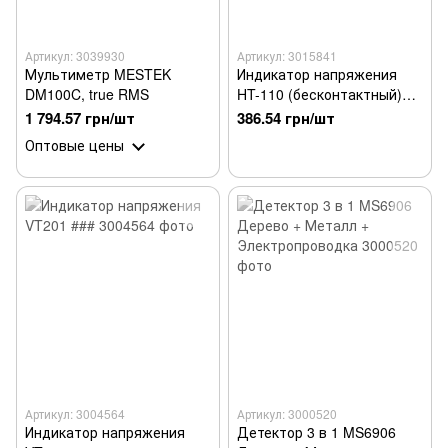
Артикул: 3039930
Артикул: 3015841
Мультиметр MESTEK
Индикатор напряжения
DM100C, true RMS
HT-110 (бесконтактный)
РАСПРОДАЖА
1 794.57 грн/шт
386.54 грн/шт
Оптовые цены
Артикул: 3004564
Артикул: 3000520
Индикатор напряжения
Детектор 3 в 1 MS6906