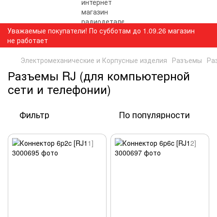
Уважаемые покупатели! По субботам до 1.09.26 магазин
не работает
Электромеханические и Корпусные изделия
Разъемы
Ра
Разъемы RJ (для компьютерной
сети и телефонии)
Фильтр
По популярности