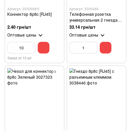
Артикул: 3000698/0
Артикул: 3006489
Коннектор 8p8c [RJ45]
Телефонная розетка
универсальная 2 гнезда
(6p4c)
2.40 грн/шт
33.14 грн/шт
Оптовые цены
Оптовые цены
Заказ от 10 шт