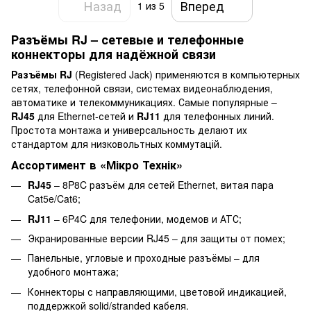
Назад
Вперед
1
из 5
Разъёмы RJ – сетевые и телефонные
коннекторы для надёжной связи
Разъёмы RJ
(Registered Jack) применяются в компьютерных
сетях, телефонной связи, системах видеонаблюдения,
автоматике и телекоммуникациях. Самые популярные –
RJ45
для Ethernet-сетей и
RJ11
для телефонных линий.
Простота монтажа и универсальность делают их
стандартом для низковольтных коммутацій.
Ассортимент в «Мікро Технік»
RJ45
– 8P8C разъём для сетей Ethernet, витая пара
Cat5e/Cat6;
RJ11
– 6P4C для телефонии, модемов и АТС;
Экранированные версии RJ45 – для защиты от помех;
Панельные, угловые и проходные разъёмы – для
удобного монтажа;
Коннекторы с направляющими, цветовой индикацией,
поддержкой solid/stranded кабеля.