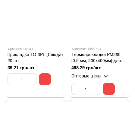
Артикул: 16141
Артикул: 3052724
Прокладка TO-3PL (Слюда)
Термопрокладка PM260
20 шт
[0.5 мм, 200х400мм] для
процессора
39.21 грн/шт
498.29 грн/шт
Оптовые цены