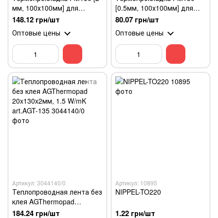
мм, 100х100мм] для
[0.5мм, 100х100мм] для
процессора
процессора
148.12 грн/шт
80.07 грн/шт
Оптовые цены
Оптовые цены
Артикул: 3044140/0
Артикул: 10895
Теплопроводная лента без
NIPPEL-TO220
клея AGThermopad
20x130x2мм, 1.5 W/mK
184.24 грн/шт
1.22 грн/шт