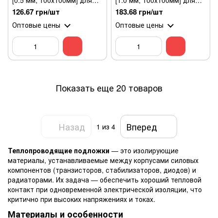
[0.5 мм, 100х100мм] для
[1.0 мм, 100х100мм] для
процессора
процессора
126.67 грн/шт
183.68 грн/шт
Оптовые цены
Оптовые цены
Показать еще 20 товаров
Назад
Вперед
1
из 4
Теплопроводящие подложки
— это изолирующие
материалы, устанавливаемые между корпусами силовых
компонентов (транзисторов, стабилизаторов, диодов) и
радиаторами. Их задача — обеспечить хороший тепловой
контакт при одновременной электрической изоляции, что
критично при высоких напряжениях и токах.
Материалы и особенности