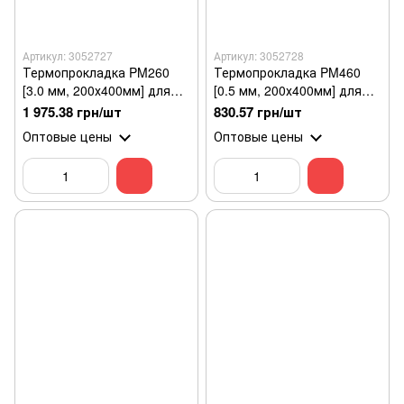
Артикул: 3052727
Артикул: 3052728
Термопрокладка PM260
Термопрокладка PM460
[3.0 мм, 200х400мм] для
[0.5 мм, 200х400мм] для
процессора
процессора
1 975.38 грн/шт
830.57 грн/шт
Оптовые цены
Оптовые цены