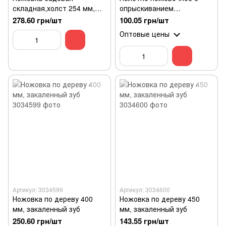
складная,холст 254 мм,HT-
опрыскиванием
3143
вольфрама, 300 мм.
278.60 грн/шт
100.05 грн/шт
Оптовые цены
Артикул: 3034599
Артикул: 3034600
Ножовка по дереву 400
Ножовка по дереву 450
мм, закаленный зуб
мм, закаленный зуб
250.60 грн/шт
143.55 грн/шт