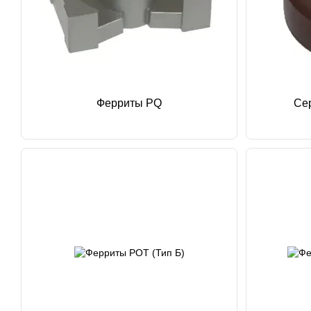
Ферриты PQ
Се