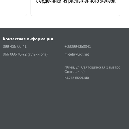
Сердечники из распыленного железа
Контактная информация
099 435-00-41
+380994350041
066 060-70-72 (тільки опт)
m-teh@ukr.net
г.Киев, ул. Святошинская 1 (метро
Святошино)
Карта проезда