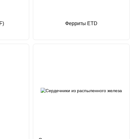
F)
Ферриты ETD