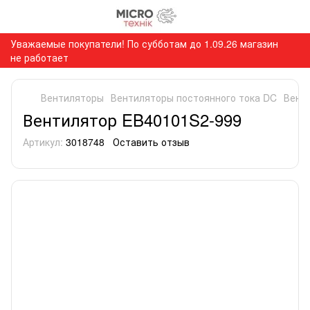
Уважаемые покупатели! По субботам до 1.09.26 магазин
не работает
Вентиляторы
Вентиляторы постоянного тока DC
Вент
Вентилятор EB40101S2-999
Артикул:
3018748
Оставить отзыв