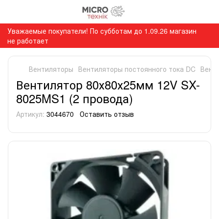
Уважаемые покупатели! По субботам до 1.09.26 магазин
не работает
Вентиляторы
Вентиляторы постоянного тока DC
Вент
Вентилятор 80х80х25мм 12V SX-
8025MS1 (2 провода)
Артикул:
3044670
Оставить отзыв