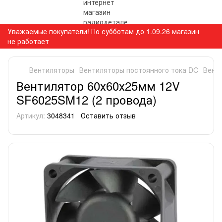
Уважаемые покупатели! По субботам до 1.09.26 магазин
не работает
Вентиляторы
Вентиляторы постоянного тока DC
Вент
Вентилятор 60х60х25мм 12V
SF6025SM12 (2 провода)
Артикул:
3048341
Оставить отзыв