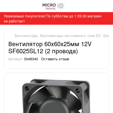
Уважаемые покупатели! По субботам до 1.09.26 магазин
не работает
Вентиляторы
Вентиляторы постоянного тока DC
Вент
Вентилятор 60х60х25мм 12V
SF6025SL12 (2 провода)
Артикул:
3048340
Оставить отзыв