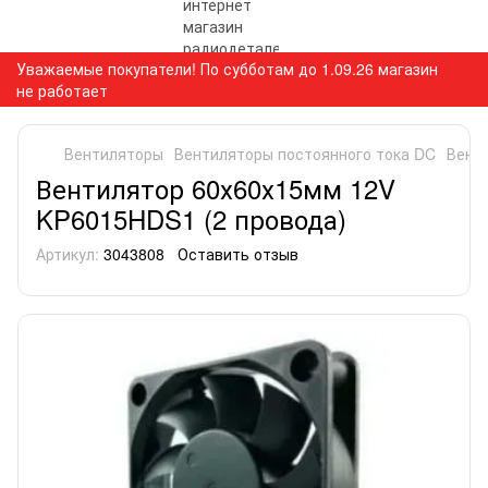
Уважаемые покупатели! По субботам до 1.09.26 магазин
не работает
Вентиляторы
Вентиляторы постоянного тока DC
Вент
Вентилятор 60х60х15мм 12V
KP6015HDS1 (2 провода)
Артикул:
3043808
Оставить отзыв