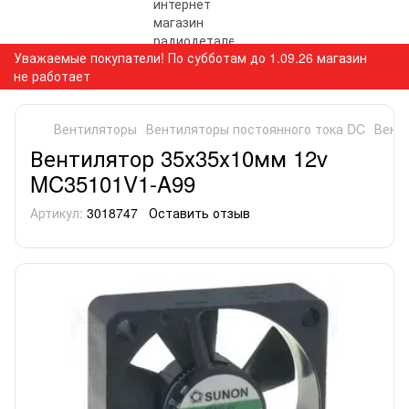
Уважаемые покупатели! По субботам до 1.09.26 магазин
не работает
Вентиляторы
Вентиляторы постоянного тока DC
Вент
Вентилятор 35х35х10мм 12v
MC35101V1-A99
Артикул:
3018747
Оставить отзыв