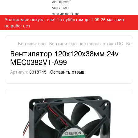
Уважаемые покупатели! По субботам до 1.09.26 магазин
не работает
Вентиляторы
Вентиляторы постоянного тока DC
Вент
Вентилятор 120х120х38мм 24v
MEC0382V1-A99
Артикул:
3018745
Оставить отзыв