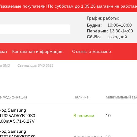
Уважаемые покупатели! По субботам до 1.09.26 магазин не работае
График работы:
Будни:
10:00–18:00
Перерыв:
13:30-14:00
Сб-Вс:
выходной
врат
Контактная информация
Отзывы о магазине
ды SMD
Светодиоды SMD 3623
е модификации
Наличие
Минимальный за
иод Samsung
T325AD5YBT0S0
В наличии
10
100mA 5.71-6.27V
иод Samsung
T325AD5YBR0S0
Нет в наличии
10