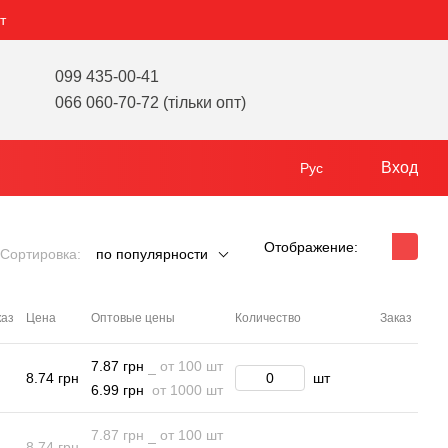
т
099 435-00-41
066 060-70-72 (тільки опт)
Вход
Рус
Отображение:
Сортировка:
по популярности
каз
Цена
Оптовые цены
Количество
Заказ
7.87 грн
от 100 шт
8.74 грн
шт
6.99 грн
от 1000 шт
7.87 грн
от 100 шт
8.74 грн