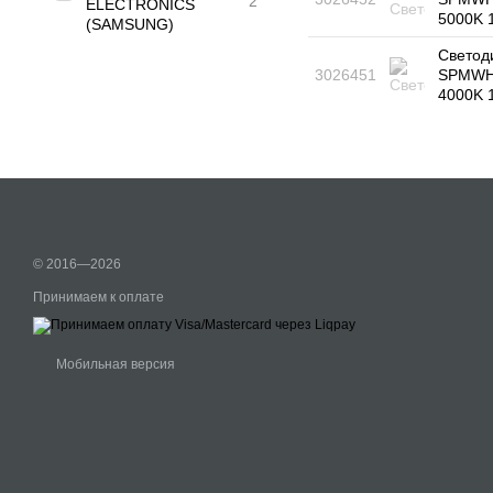
2
ELECTRONICS
5000K 
(SAMSUNG)
Светод
3026451
SPMWH
4000K 
© 2016—2026
Принимаем к оплате
Мобильная версия