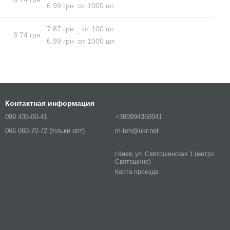
6.99 грн
от 1000 шт
7.87 грн
от 100 шт
8.74 грн
6.99 грн
от 1000 шт
Контактная информация
099 435-00-41
+380994350041
066 060-70-72 (тільки опт)
m-teh@ukr.net
г.Киев, ул. Святошинская 1 (метро
Святошино)
Карта проезда