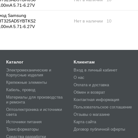
100mA 5.71-6.27V
иод Samsung
T325AD5YBTKS2
Нет в наличии
10
100mA 5.71-6.27V
Каталог
Клиентам
Электромеханические и
Вход в личный кабинет
Корпусные изделия
О нас
Крепежные элементы
Оплата и доставка
Кабель, провод
Обмен и возврат
Материалы для производства
Контактная информация
и ремонта
Пользовательское соглашение
Оптоэлектроника и источники
света
Отзывы о магазине
Источники питания
Карта сайта
Трансформаторы
Договор публичной оферты
Средства разработки