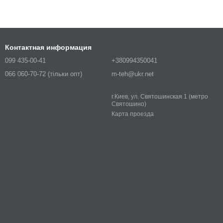
Контактная информация
099 435-00-41
+380994350041
066 060-70-72 (тільки опт)
m-teh@ukr.net
г.Киев, ул. Святошинская 1 (метро
Святошино)
Карта проезда