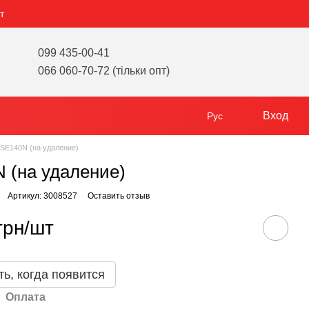
т
099 435-00-41
066 060-70-72 (тільки опт)
Вход
Рус
SE140N (на удаление)
 (на удаление)
Артикул: 3008527
Оставить отзыв
грн/шт
ь, когда появится
Оплата