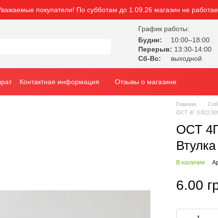
Уважаемые покупатели! По субботам до 1.09.26 магазин не работае
График работы:
Будни:
10:00–18:00
Перерыв:
13:30-14:00
Сб-Вс:
выходной
врат
Контактная информация
Отзывы о магазине
Главная
Соб
ОСТ 4Г 0.822.005
ОСТ 4Г
Втулка
В наличии
А
6.00 г