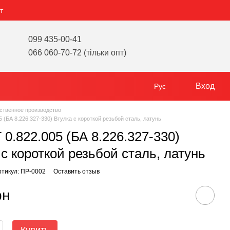
т
099 435-00-41
066 060-70-72 (тільки опт)
Вход
Рус
ственное производство
 (БА 8.226.327-330) Втулка с короткой резьбой сталь, латунь
 0.822.005 (БА 8.226.327-330)
 с короткой резьбой сталь, латунь
ртикул: ПР-0002
Оставить отзыв
рн