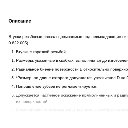
Описание
Втулки резьбовые развальцовываемые под невыпадающие винт
0.822.005)
Втулки с короткой резьбой
Размеры, указанные в скобках, выполняются до изготовлен
Радиальное биение поверхности Б относительно поверхнос
*Размер, по длине которого допускается увеличение D на 
Направление зубьев не регламентируется.
Допускается частичное искажение прямолинейных и радиус
их поверхностей.
Более предпочтительные зубья высокие и у которых вели
Втулка дистанционная
БА8.226.327
ЮПИЯ.713361.006
развальцовываемая с 