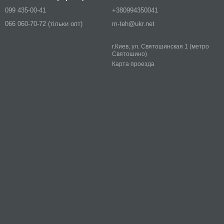
099 435-00-41
+380994350041
066 060-70-72 (тільки опт)
m-teh@ukr.net
г.Киев, ул. Святошинская 1 (метро
Святошино)
Карта проезда