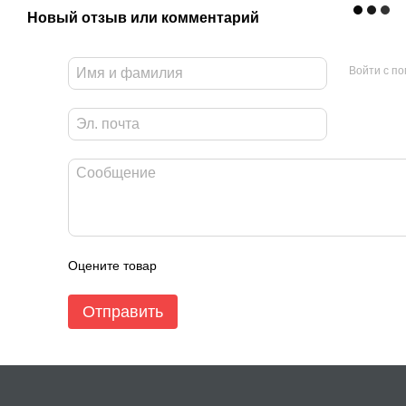
Новый отзыв или комментарий
Втулка дистанционная
БА8.226.328
ЮПИЯ.713361.007
развальцовываемая с 
Войти с п
Втулка дистанционная
БА8.226.329
ЮПИЯ.713361.008
развальцовываемая с 
Втулка дистанционная
БА8.226.330
ЮПИЯ.713361.009
развальцовываемая с 
Оцените товар
Отправить