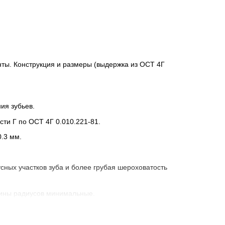
ы. Конструкция и размеры (выдержка из ОСТ 4Г
ия зубьев.
ти Г по ОСТ 4Г 0.010.221-81.
0.3 мм.
ных участков зуба и более грубая шероховатость
чины радиусов минимальные.
 резьбовая
короткой резьбой
оцинкованная сталь