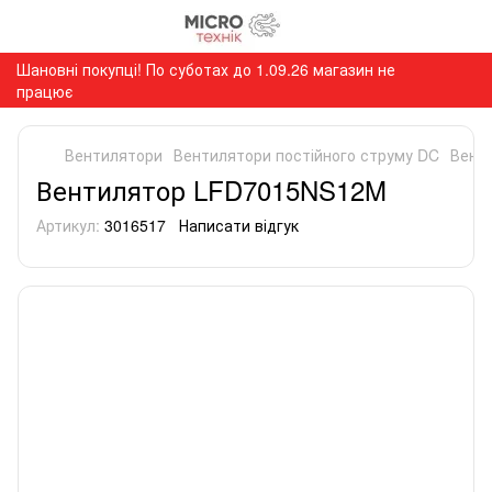
Шановні покупці! По суботах до 1.09.26 магазин не
працює
Вентилятори
Вентилятори постійного струму DC
Вент
Вентилятор LFD7015NS12M
Артикул:
3016517
Написати відгук