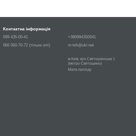
Контактна інформація
099 435-00-41
+380994350041
066 060-70-72 (тільки опт)
m-teh@ukr.net
м.Київ, вул.Святошинська 1
(метро Святошино)
Мапа проїзду