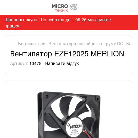
Шановні покупці! По суботах до 1.09.26 магазин не
працює
Вентилятори
Вентилятори постійного струму DC
Вент
Вентилятор EZF12025 MERLION
Артикул:
13478
Написати відгук