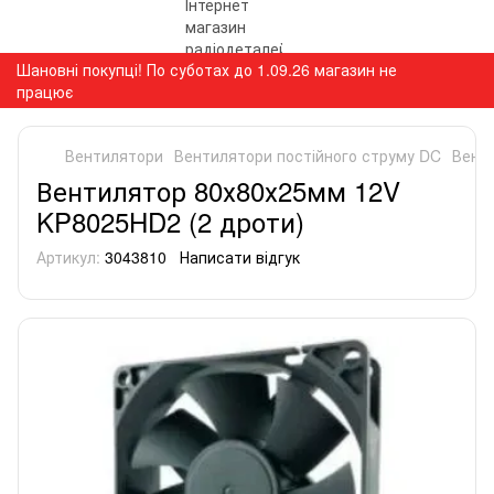
Шановні покупці! По суботах до 1.09.26 магазин не
працює
Вентилятори
Вентилятори постійного струму DC
Вент
Вентилятор 80х80х25мм 12V
KP8025HD2 (2 дроти)
Артикул:
3043810
Написати відгук